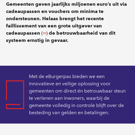
Gemeenten geven jaarlijks miljoenen euro’s uit via
cadeaupassen en vouchers om minima te
ondersteunen. Helaas brengt het recente
faillissement van een grote uitgever van
cadeaupassen
(
∞
)
de betrouwbaarheid van dit
systeem ernstig in gevaar.
Met de eBurgerpas bieden we een
innovatieve en veilige oplossing voor
gemeenten om direct én betrouwbaar steun
te verlenen aan inwoners, waarbij de
gemeente volledig in controle blijft over de
besteding van gelden en betalingen.