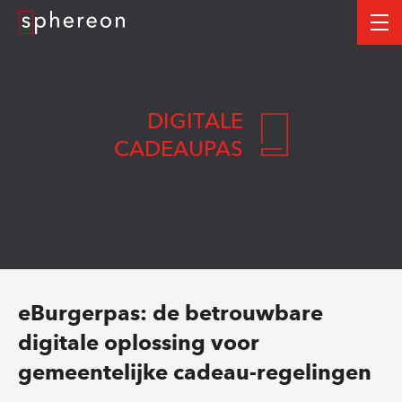
Logo
me
DIGITALE
CADEAUPAS
eBurgerpas: de betrouwbare
digitale oplossing voor
gemeentelijke cadeau-regelingen